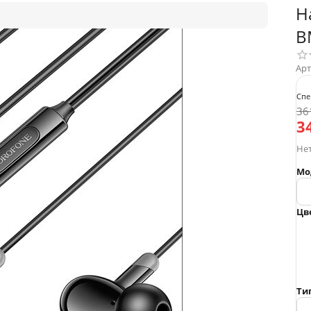
Н
B
Арт
Спе
36
3
Нет
Мо
Цв
Ти