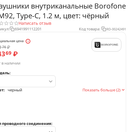
аушники внутриканальные Borofone
M92, Type-C, 1.2 м, цвет: чёрный
Написать отзыв
икул:
6941991112201
Код товара:
RD-00242491
циальная цена
1
₽
76
43
₽
69
 в наличии
дель:
ет:
черный
Показать больше (2)
п проводного соединения: