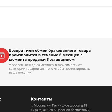
Возврат или обмен бракованного товара
производится в течение 6 месяцев с
момента продажи Поставщиком
У вас есть от 6 до 24 месяцев, в зависимости от
категории товаров, для того чтобы протестировать
вашу покупку
с
Контакты
г. Москва, ул. Пятницкое шоссе, д.18
+7 (495) 41-928-68
(звонок бесплатный)