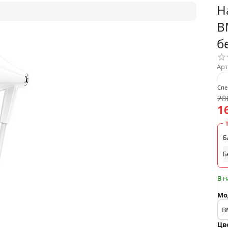
Н
BM
б
Арт
Спе
28
1
Б
Б
В 
Мо
Цв