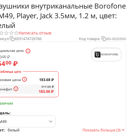
аушники внутриканальные Borofone
49, Player, Jack 3.5мм, 1.2 м, цвет:
елый
Написать отзыв
икул:
6931474726766
Код товара:
RD-00203565
циальная цена
0
₽
00
64
₽
00
Таблица цен:
азовая цена
183.68
₽
311.00
₽
енефит
183.00
₽
наличии
дель:
ет:
белый
Показать больше (3)