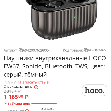
Артикул:
6942007629805
Код товара:
RD-00244663
Наушники внутриканальные HOCO
EW67, Sonido, Bluetooth, TWS, цвет:
серый, тёмный
Написать отзыв
Специальная цена
2 315
₽
00
1 165
₽
00
Таблица цен:
2 592.80
₽
Базовая цена