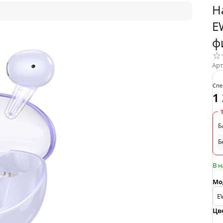
Н
E
ф
Арт
Спе
1
Б
Б
В 
Мо
Цв