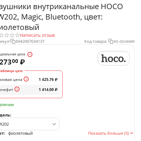
аушники внутриканальные HOCO
W202, Magic, Bluetooth, цвет:
иолетовый
Написать отзыв
икул:
6942007634137
Код товара:
RD-00246889
циальная цена
 273
₽
00
Таблица цен:
азовая цена
1 425.76
₽
енефит
1 414.00
₽
наличии
дель:
ет:
фиолетовый
Показать больше (5)