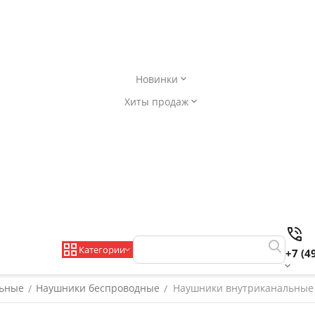
Новинки
Хиты продаж
Категории
+7 (4
льные
Наушники беспроводные
Наушники внутриканальные H
/
/