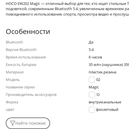
HOCO EW202 Magic — отличный выбор для тех, кто ищет стильные
подсветкой, современным Bluetooth 5.4, увеличенным временем раб
повседневного использования, спорта, просмотра видео и просл
Особенности
Bluetooth
Да
Версия Bluetooth
5.4
Время использования
6 часов
Емкость батареи
35 мАч (наушники) 350
Материал
пластик,резина
Модель
EW202
Название серии
Magic
Производитель аксессуаров
HOCO
Форма
внутриканальные
Цвет
фиолетовый
Найти похожие