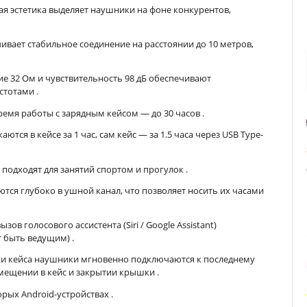
я эстетика выделяет наушники на фоне конкурентов,
ечивает стабильное соединение на расстоянии до 10 метров,
ие 32 Ом и чувствительность 98 дБ обеспечивают
астотами
.
время работы с зарядным кейсом — до 30 часов
.
ся в кейсе за 1 час, сам кейс — за 1.5 часа через USB Type-
, подходят для занятий спортом и прогулок
.
тся глубоко в ушной канал, что позволяет носить их часами
ов голосового ассистента (Siri / Google Assistant)
т быть ведущим)
.
ки кейса наушники мгновенно подключаются к последнему
омещении в кейс и закрытии крышки
.
орых Android-устройствах
.