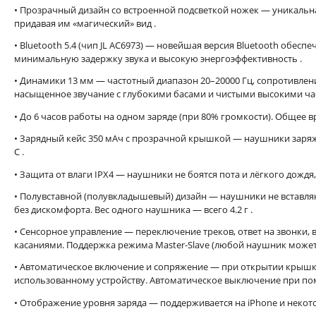
• Прозрачный дизайн со встроенной подсветкой ножек — уникальна
придавая им «магический» вид
.
• Bluetooth 5.4 (чип JL AC6973) — новейшая версия Bluetooth обесп
минимальную задержку звука и высокую энергоэффективность
.
• Динамики 13 мм — частотный диапазон 20–20000 Гц, сопротивлен
насыщенное звучание с глубокими басами и чистыми высокими ч
• До 6 часов работы на одном заряде (при 80% громкости). Общее 
• Зарядный кейс 350 мАч с прозрачной крышкой — наушники заряжают
C
.
• Защита от влаги IPX4 — наушники не боятся пота и лёгкого дождя
• Полувставной (полувкладышевый) дизайн — наушники не вставляю
без дискомфорта. Вес одного наушника — всего 4.2 г
.
• Сенсорное управление — переключение треков, ответ на звонки, выз
касаниями. Поддержка режима Master-Slave (любой наушник може
• Автоматическое включение и сопряжение — при открытии крыш
использованному устройству. Автоматическое выключение при п
• Отображение уровня заряда — поддерживается на iPhone и некот