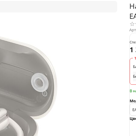
Н
E
Арт
Спе
1
Б
Б
В 
Мо
Цв