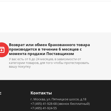
Возврат или обмен бракованного товара
производится в течение 6 месяцев с
момента продажи Поставщиком
У вас есть от 6 до 24 месяцев, в зависимости от
категории товаров, для того чтобы протестировать
вашу покупку
с
Контакты
г. Москва, ул. Пятницкое шоссе, д.18
+7 (495) 41-928-68
(звонок бесплатный)
+7 (495) 41-924-55