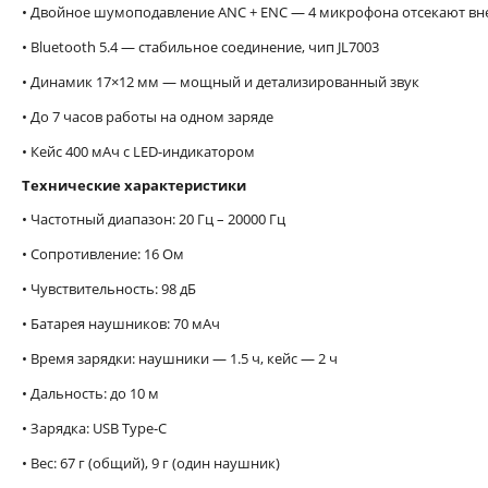
• Двойное шумоподавление ANC + ENC — 4 микрофона отсекают в
• Bluetooth 5.4 — стабильное соединение, чип JL7003
• Динамик 17×12 мм — мощный и детализированный звук
• До 7 часов работы на одном заряде
• Кейс 400 мАч с LED-индикатором
Технические характеристики
• Частотный диапазон: 20 Гц – 20000 Гц
• Сопротивление: 16 Ом
• Чувствительность: 98 дБ
• Батарея наушников: 70 мАч
• Время зарядки: наушники — 1.5 ч, кейс — 2 ч
• Дальность: до 10 м
• Зарядка: USB Type-C
• Вес: 67 г (общий), 9 г (один наушник)