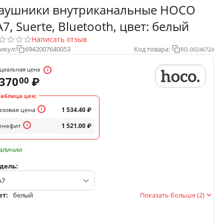
аушники внутриканальные HOCO
A7, Suerte, Bluetooth, цвет: белый
Написать отзыв
икул:
6942007640053
Код товара:
RD-00246724
циальная цена
 370
₽
00
Таблица цен:
азовая цена
1 534.40
₽
енефит
1 521.00
₽
наличии
дель:
ет:
белый
Показать больше (2)