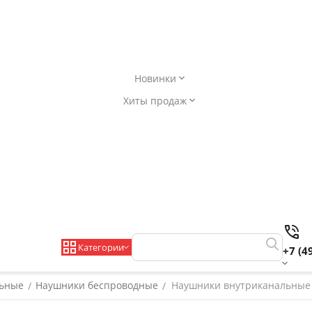
Новинки
Хиты продаж
Категории
+7 (4
льные
Наушники беспроводные
Наушники внутриканальные H
/
/