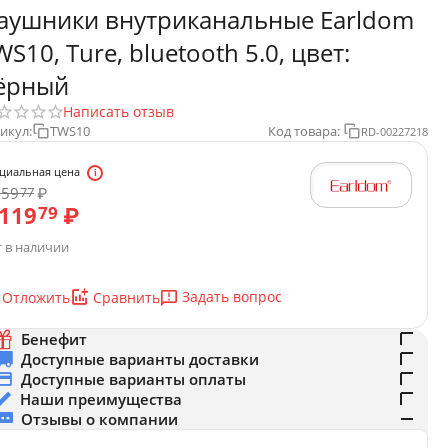
аушники внутриканальные Earldom
WS10, Ture, bluetooth 5.0, цвет:
ёрный
Написать отзыв
икул:
TWS10
Код товара:
RD-00227218
циальная цена
259
₽
77
 119
₽
79
 в наличии
Задать вопрос
Отложить
Сравнить
Бенефит
Доступные варианты доставки
Доступные варианты оплаты
Наши преимущества
Отзывы о компании