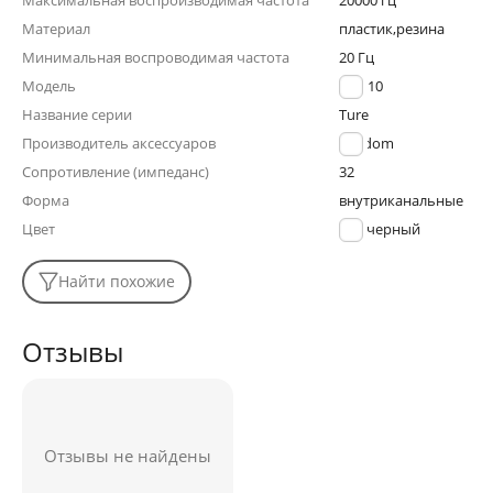
Максимальная воспроизводимая частота
20000 гц
Материал
пластик,резина
Минимальная воспроводимая частота
20 Гц
Модель
TWS10
Название серии
Ture
Производитель аксессуаров
Earldom
Сопротивление (импеданс)
32
Форма
внутриканальные
Цвет
черный
Найти похожие
Отзывы
Отзывы не найдены