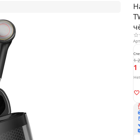
Н
T
ч
Арт
Спе
1 
1
Нет