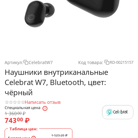
Артикул:
CelebratW7
Код товара:
RD-00215157
Наушники внутриканальные
Celebrat W7, Bluetooth, цвет:
чёрный
Написать отзыв
Специальная цена
1 360
₽
00
743
₽
00
Таблица цен:
1 523.20
₽
Базовая цена