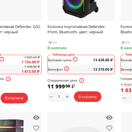
тивная Defender, G32,
Колонка портативная Defender,
Колон
ет: чёрный
Prizm, Bluetooth, цвет: черный
Blueto
0.0
0.0
В наличии
В нал
:
Таблица цен:
Таб
1 825.60
₽
Базовая цена
13 438.88
₽
Базов
1 734.88
₽
1 908.00
₽
Бенефит
13 319.00
₽
Бенеф
1 813.00
₽
ена
Специа
Специальная цена
1 036
11 999
₽
00
1 0
+
−
В корзину
−
В корзину