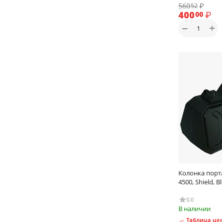
560
₽
52
400
₽
00
+
−
Колонка порт
4500, Shield, 
0.0
В наличии
Таблица цен