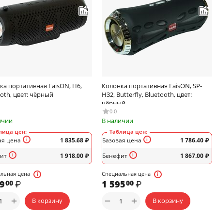
ка портативная FaisON, H6,
Колонка портативная FaisON, SP-
oth, цвет: чёрный
H32, Butterfly, Bluetooth, цвет:
чёрный
0.0
ичии
В наличии
лица цен:
Таблица цен:
ая цена
1 835.68
₽
Базовая цена
1 786.40
₽
ит
1 918.00
₽
Бенефит
1 867.00
₽
льная цена
Специальная цена
39
₽
1 595
₽
00
00
+
+
−
В корзину
В корзину