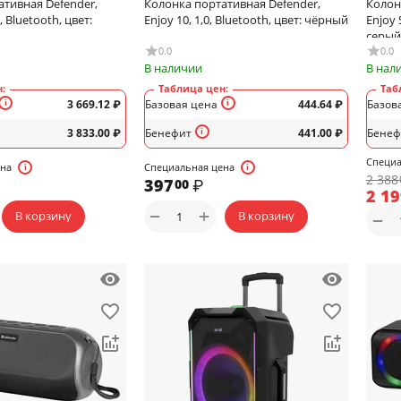
ативная Defender,
Колонка портативная Defender,
Колон
, Bluetooth, цвет:
Enjoy 10, 1,0, Bluetooth, цвет: чёрный
Enjoy 
серый
0.0
0.0
В наличии
В нал
:
Таблица цен:
Таб
3 669.12
₽
Базовая цена
444.64
₽
Базов
3 833.00
₽
Бенефит
441.00
₽
Бенеф
Специа
ена
Специальная цена
2 388
397
₽
00
2 1
+
−
В корзину
В корзину
−