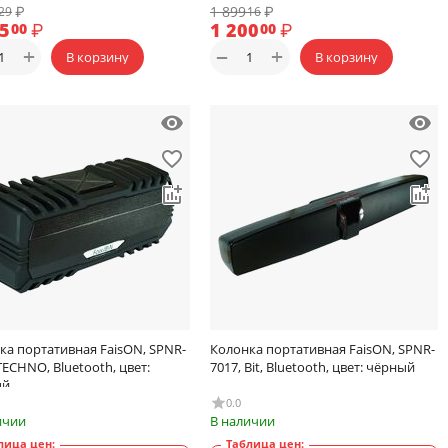
₽
1 899
₽
29
16
35
₽
1 200
₽
00
00
+
+
−
В корзину
В корзину
ка портативная FaisON, SPNR-
Колонка портативная FaisON, SPNR-
TECHNO, Bluetooth, цвет:
7017, Bit, Bluetooth, цвет: чёрный
ый
0.0
ичии
В наличии
лица цен:
Таблица цен: