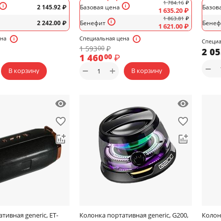
1 784.16
₽
2 145.92
₽
Базовая цена
Базов
1 635.20
₽
1 863.81
₽
2 242.00
₽
Бенефит
Бенеф
1 621.00
₽
ена
Специальная цена
Специа
1 593
₽
00
2 0
1 460
₽
00
−
+
−
В корзину
В корзину
тивная generic, ET-
Колонка портативная generic, G200,
Колон