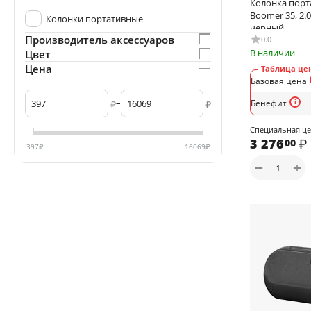
Колонка порт
Boomer 35, 2.0
Колонки портативные
черный
Производитель аксессуаров
0.0
В наличии
Цвет
Цена
Таблица цен
Базовая цена
–
Бенефит
₽
₽
Специальная ц
3 276
₽
00
397
₽
16069
₽
+
−