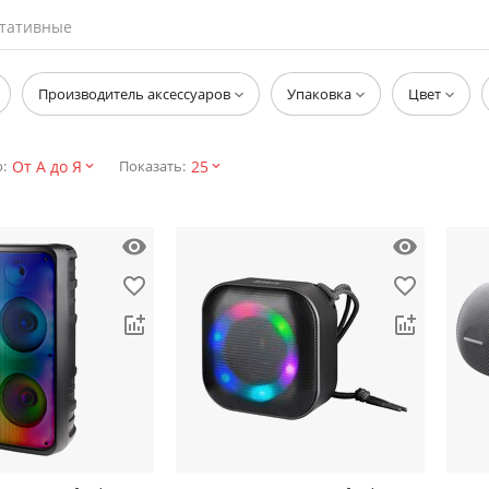
ртативные
Производитель аксессуаров
Упаковка
Цвет
От А до Я
25
:
Показать: