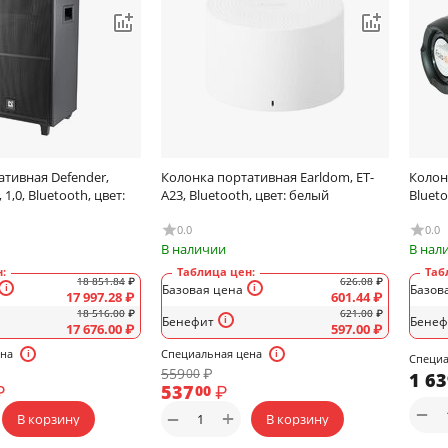
ативная Defender,
Колонка портативная Earldom, ET-
Колон
 1,0, Bluetooth, цвет:
A23, Bluetooth, цвет: белый
Blueto
0.0
0.0
В наличии
В нал
:
Таблица цен:
Таб
18 851.84
₽
626.08
₽
Базовая цена
Базов
17 997.28
₽
601.44
₽
18 516.00
₽
621.00
₽
Бенефит
Бенеф
17 676.00
₽
597.00
₽
ена
Специальная цена
Специа
559
₽
00
1 6
₽
537
₽
00
−
+
−
В корзину
В корзину