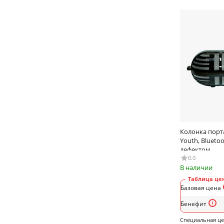
Колонка порта
Youth, Bluetoo
дефектом
0.0
В наличии
Таблица цен
Базовая цена
Бенефит
Специальная ц