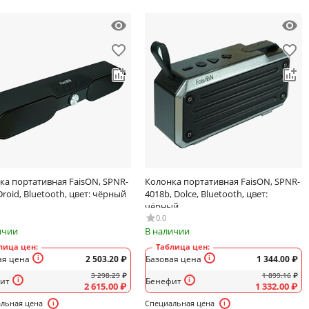
ка портативная FaisON, SPNR-
Колонка портативная FaisON, SPNR-
Droid, Bluetooth, цвет: чёрный
4018b, Dolce, Bluetooth, цвет:
чёрный
0.0
ичии
В наличии
лица цен:
Таблица цен:
ая цена
2 503.20
₽
Базовая цена
1 344.00
₽
3 298.29
₽
1 899.16
₽
ит
Бенефит
2 615.00
₽
1 332.00
₽
льная цена
Специальная цена