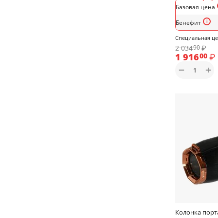
Базовая цена
Бенефит
Специальная ц
2 034
₽
90
1 916
₽
00
+
−
Колонка порта