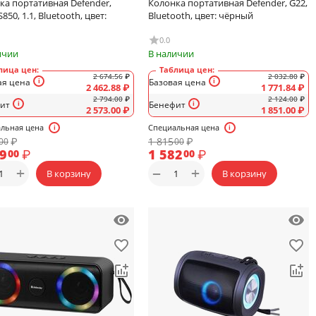
ка портативная Defender,
Колонка портативная Defender, G22,
S850, 1.1, Bluetooth, цвет:
Bluetooth, цвет: чёрный
0.0
ичии
В наличии
лица цен:
Таблица цен:
2 674.56
₽
2 032.80
₽
ая цена
Базовая цена
2 462.88
₽
1 771.84
₽
2 794.00
₽
2 124.00
₽
ит
Бенефит
2 573.00
₽
1 851.00
₽
льная цена
Специальная цена
₽
1 815
₽
00
00
99
₽
1 582
₽
00
00
+
+
−
В корзину
В корзину