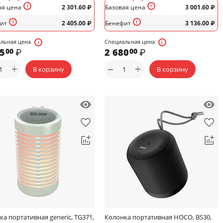
ая цена
2 301.60
₽
Базовая цена
3 001.60
₽
ит
2 405.00
₽
Бенефит
3 136.00
₽
льная цена
Специальная цена
55
₽
2 680
₽
00
00
+
+
−
В корзину
В корзину
ка портативная generic, TG371,
Колонка портативная HOCO, BS30,