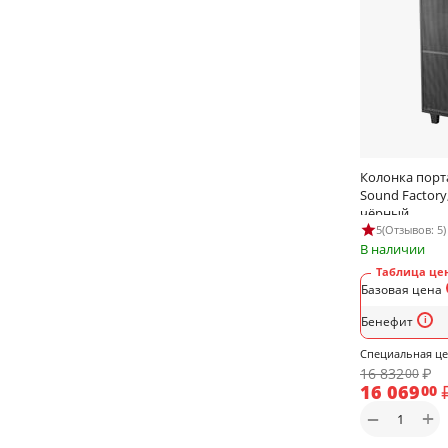
Колонка порт
Sound Factory,
чёрный
5
(Отзывов: 5)
В наличии
Таблица цен
Базовая цена
Бенефит
Специальная ц
16 832
₽
00
16 069
00
+
−