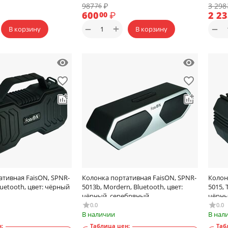
987
₽
3 298
76
600
₽
2 2
00
+
−
−
В корзину
В корзину
ативная FaisON, SPNR-
Колонка портативная FaisON, SPNR-
Колон
Bluetooth, цвет: чёрный
5013b, Mordern, Bluetooth, цвет:
5015, 
чёрный, серебряный
чёрн
0.0
0.0
В наличии
В нал
:
Таблица цен:
Таб