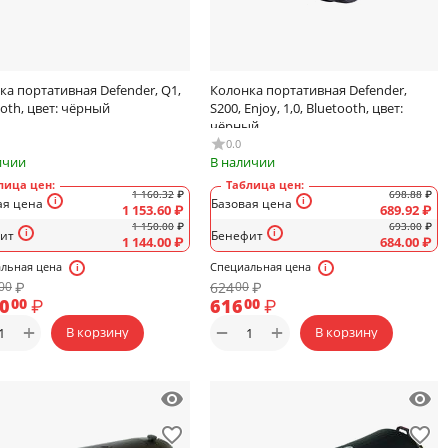
ка портативная Defender, Q1,
Колонка портативная Defender,
oth, цвет: чёрный
S200, Enjoy, 1,0, Bluetooth, цвет:
чёрный
0.0
ичии
В наличии
лица цен:
Таблица цен:
1 160.32
₽
698.88
₽
ая цена
Базовая цена
1 153.60
₽
689.92
₽
1 150.00
₽
693.00
₽
ит
Бенефит
1 144.00
₽
684.00
₽
льная цена
Специальная цена
₽
624
₽
00
00
30
₽
616
₽
00
00
+
+
−
В корзину
В корзину