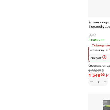
Колонка порта
Bluetooth, цв
0.0
В наличии
Таблица цен
Базовая цена
Бенефит
Специальная ц
1 630
₽
00
1 549
₽
00
+
−