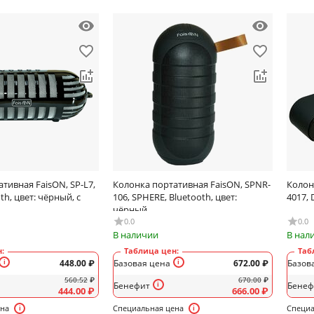
тивная FaisON, SP-L7,
Колонка портативная FaisON, SPNR-
Колон
th, цвет: чёрный, с
106, SPHERE, Bluetooth, цвет:
4017, 
чёрный
0.0
0.0
В наличии
В нал
:
Таблица цен:
Таб
448.00
₽
Базовая цена
672.00
₽
Базов
560.52
₽
670.00
₽
Бенефит
Бенеф
444.00
₽
666.00
₽
ена
Специальная цена
Специа