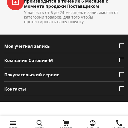
производится в течение 6 месяцев с
момента продажи Поставщиком
У вас есть от 6 до 24 месяцев, в зависимости от
категории товаров, для того чтобы
протестировать вашу покупку
Моя учетная запись
Компания Сотовик-М
Покупательский сервис
Контакты
Меню
Найти
Корзина
Аккаунт
Контакты