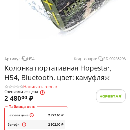
Артикул:
H54
Код товара:
RD-00235298
Колонка портативная Hopestar,
H54, Bluetooth, цвет: камуфляж
Написать отзыв
Специальная цена
2 480
₽
00
Таблица цен:
Базовая цена
2 777.60
₽
Бенефит
2 902.00
₽