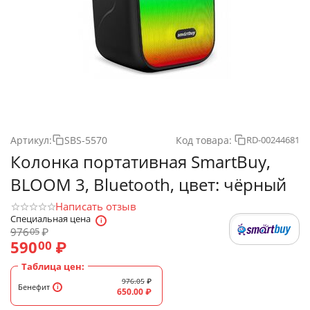
Артикул:
SBS-5570
Код товара:
RD-00244681
Колонка портативная SmartBuy,
BLOOM 3, Bluetooth, цвет: чёрный
Написать отзыв
Специальная цена
976
₽
05
590
₽
00
Таблица цен:
976.05
₽
Бенефит
650.00
₽