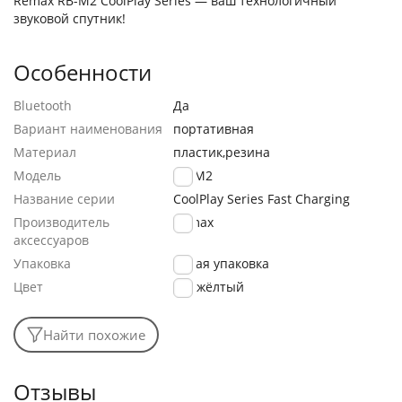
Remax RB-M2 CoolPlay Series — ваш технологичный
звуковой спутник!
Особенности
Bluetooth
Да
Вариант наименования
портативная
Материал
пластик,резина
Модель
RB-M2
Название серии
CoolPlay Series Fast Charging
Производитель
Remax
аксессуаров
Упаковка
мятая упаковка
Цвет
жёлтый
Найти похожие
Отзывы