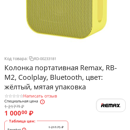
Код товара:
RD-00233181
Колонка портативная Remax, RB-
M2, Coolplay, Bluetooth, цвет:
жёлтый, мятая упаковка
Написать отзыв
Специальная цена
1 217
₽
75
1 000
₽
00
Таблица цен:
1 217.75
₽
Бенефит