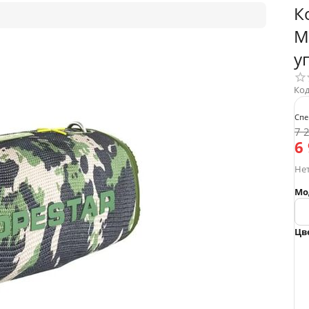
К
M
у
Код
Спе
7 
6
Нет
Мо
Цв