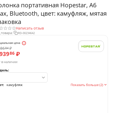
олонка портативная Hopestar, A6
ax, Bluetooth, цвет: камуфляж, мятая
паковка
Написать отзыв
 товара:
RD-00234642
циальная цена
286
₽
84
 939
₽
86
 в наличии
дель:
ет:
камуфляж
Показать больше (2)