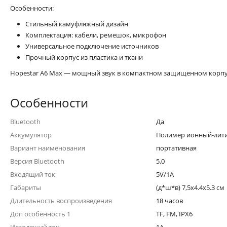
Особенности:
Стильный камуфляжный дизайн
Комплектация: кабели, ремешок, микрофон
Универсальное подключение источников
Прочный корпус из пластика и ткани
Hopestar A6 Max — мощный звук в компактном защищенном корпу
Особенности
Bluetooth
Да
Аккумулятор
Полимер ионный-лити
Вариант наименования
портативная
Версия Bluetooth
5.0
Входящий ток
5V/1A
Габариты
(д*ш*в) 7,5х4.4х5.3 см
Длительность воспроизведения
18 часов
Доп особенность 1
TF, FM, IPX6