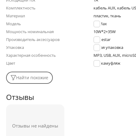
Исходящий ток
1A
Комплектность
кабель AUX, кабель U
Материал
пластик, ткань
Модель
A6 Max
Мощность номинальная
10W*2+35W
Производитель аксессуаров
Hopestar
Упаковка
мятая упаковка
Характерная особенность
MP3, USB, AUX, microS
Цвет
камуфляж
Найти похожие
Отзывы
Отзывы не найдены