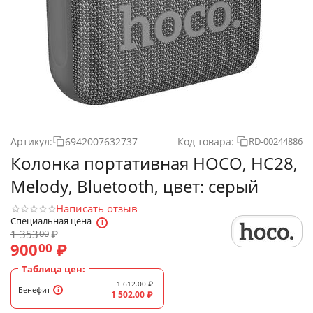
Артикул:
6942007632737
Код товара:
RD-00244886
Колонка портативная HOCO, HC28,
Melody, Bluetooth, цвет: серый
Написать отзыв
Специальная цена
1 353
₽
00
900
₽
00
Таблица цен:
1 612.00
₽
Бенефит
1 502.00
₽