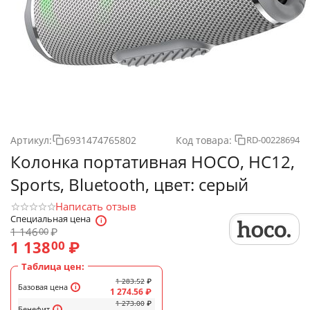
Артикул:
6931474765802
Код товара:
RD-00228694
Колонка портативная HOCO, HC12,
Sports, Bluetooth, цвет: серый
Написать отзыв
Специальная цена
1 146
₽
00
1 138
₽
00
Таблица цен:
1 283.52
₽
Базовая цена
1 274.56
₽
1 273.00
₽
Бенефит