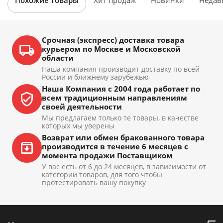
Похожие товары
Хит продаж
Новинки
Недав
Срочная (экспресс) доставка товара
курьером по Москве и Московской
области
Наша компания производит доставку по всей
России и ближнему зарубежью
Наша Компания с 2004 года работает по
всем традиционным направлениям
своей деятельности
Мы предлагаем только те товары, в качестве
которых мы уверены
Возврат или обмен бракованного товара
производится в течение 6 месяцев с
момента продажи Поставщиком
У вас есть от 6 до 24 месяцев, в зависимости от
категории товаров, для того чтобы
протестировать вашу покупку