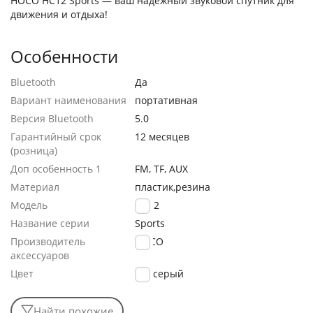
HOCO HC12 Sports — ваш надёжный звуковой спутник для
движения и отдыха!
Особенности
Bluetooth
Да
Вариант наименования
портативная
Версия Bluetooth
5.0
Гарантийный срок
12 месяцев
(розница)
Доп особенность 1
FM, TF, AUX
Материал
пластик,резина
Модель
HC12
Название серии
Sports
Производитель
HOCO
аксессуаров
Цвет
серый
Найти похожие