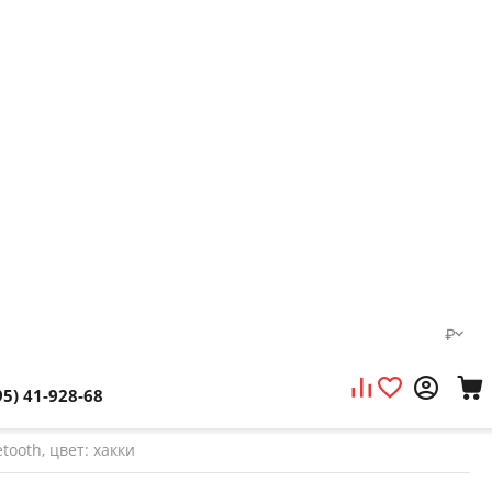
₽
95) 41-928-68
tooth, цвет: хакки