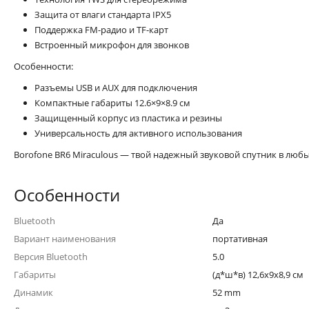
Защита от влаги стандарта IPX5
Поддержка FM-радио и TF-карт
Встроенный микрофон для звонков
Особенности:
Разъемы USB и AUX для подключения
Компактные габариты 12.6×9×8.9 см
Защищенный корпус из пластика и резины
Универсальность для активного использования
Borofone BR6 Miraculous — твой надежный звуковой спутник в любы
Особенности
Bluetooth
Да
Вариант наименования
портативная
Версия Bluetooth
5.0
Габариты
(д*ш*в) 12,6x9x8,9 см
Динамик
52 mm