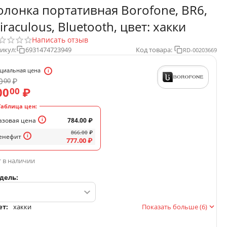
олонка портативная Borofone, BR6,
iraculous, Bluetooth, цвет: хакки
Написать отзыв
икул:
6931474723949
Код товара:
RD-00203669
циальная цена
0
₽
00
00
₽
00
Таблица цен:
азовая цена
784.00
₽
866.00
₽
енефит
777.00
₽
 в наличии
дель:
ет:
хакки
Показать больше (6)