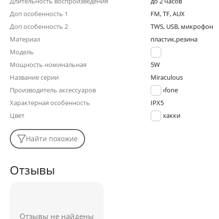
Длительность воспроизведения
до 2 часов
Доп особенность 1
FM, TF, AUX
Доп особенность 2
TWS, USB, микрофон
Материал
пластик,резина
Модель
BR6
Мощность номинальная
5W
Название серии
Miraculous
Производитель аксессуаров
Borofone
Характерная особенность
IPX5
Цвет
хакки
Найти похожие
Отзывы
Отзывы не найдены