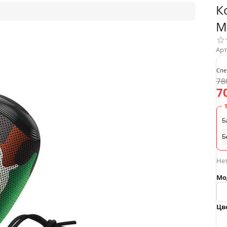
К
M
Арт
Спе
78
7
Б
Б
Нет
Мо
Цв