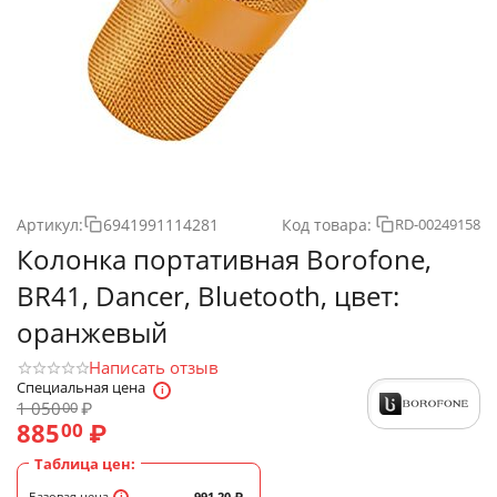
Артикул:
6941991114281
Код товара:
RD-00249158
Колонка портативная Borofone,
BR41, Dancer, Bluetooth, цвет:
оранжевый
Написать отзыв
Специальная цена
1 050
₽
00
885
₽
00
Таблица цен:
Базовая цена
991.20
₽