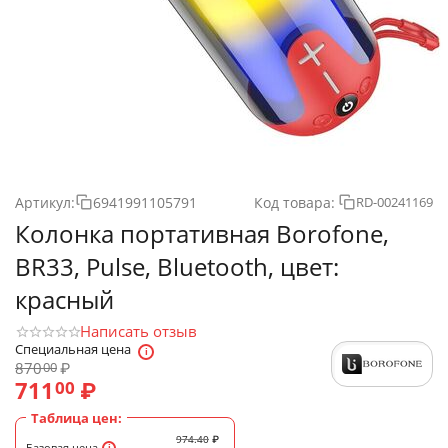
Артикул:
6941991105791
Код товара:
RD-00241169
Колонка портативная Borofone,
BR33, Pulse, Bluetooth, цвет:
красный
Написать отзыв
Специальная цена
870
₽
00
711
₽
00
Таблица цен:
974.40
₽
Базовая цена