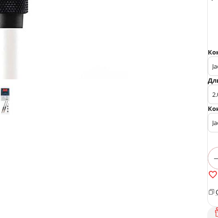
Ко
Дл
Ко