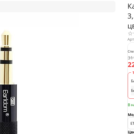
К
3
ц
Арт
Спе
31
2
Б
Б
В 
Мо
Цв