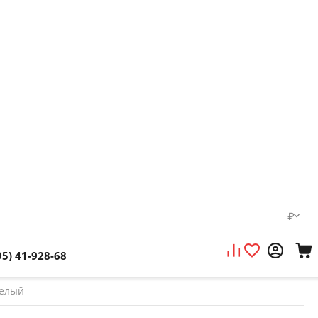
₽
95) 41-928-68
белый