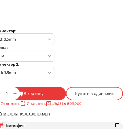
ннектор:
ина:
ннектор 2:
+
−
В корзину
Купить в один клик
Задать вопрос
Отложить
Сравнить
Список вариантов товара
Бенефит