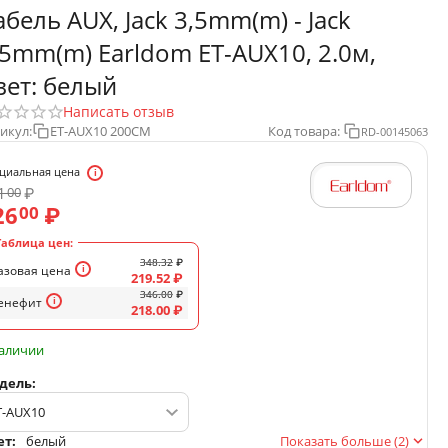
абель AUX, Jack 3,5mm(m) - Jack
,5mm(m) Earldom ET-AUX10, 2.0м,
вет: белый
Написать отзыв
икул:
ET-AUX10 200CM
Код товара:
RD-00145063
циальная цена
1
₽
00
26
₽
00
Таблица цен:
348.32
₽
азовая цена
219.52
₽
346.00
₽
енефит
218.00
₽
наличии
дель:
ет:
белый
Показать больше (2)