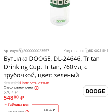
Артикул:
2000000023557
Код товара:
RD-00251546
Бутылка DOOGE, DL-24646, Tritan
Drinking Cup, Tritan, 760мл, с
трубочкой, цвет: зеленый
Написать отзыв
Специальная цена
570
₽
00
548
₽
00
Таблица цен:
638.40
₽
Базовая цена