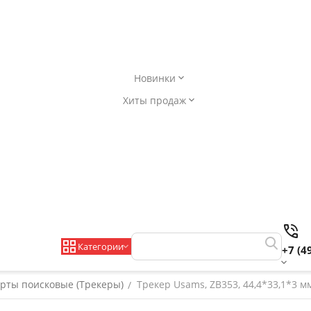
Новинки
Хиты продаж
Категории
+7 (4
рты поисковые (Трекеры)
Трекер Usams, ZB353, 44,4*33,1*3 м
/