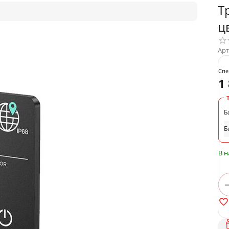
Т
ц
Арт
Спе
1
Б
Б
В 