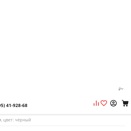
₽
95) 41-928-68
м, цвет: чёрный