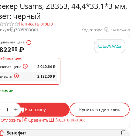
рекер Usams, ZB353, 44,4*33,1*3 мм,
вет: чёрный
Написать отзыв
икул:
ZB353FDQ01
Код товара:
RD-00252459
циальная цена
 822
₽
00
Таблица цен:
азовая цена
2 040.64
₽
енефит
2 132.00
₽
наличии
+
−
В корзину
Купить в один клик
Задать вопрос
Отложить
Сравнить
Бенефит