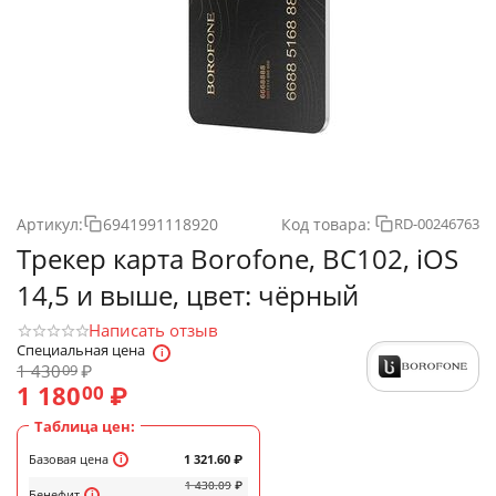
Артикул:
6941991118920
Код товара:
RD-00246763
Трекер карта Borofone, BC102, iOS
14,5 и выше, цвет: чёрный
Написать отзыв
Специальная цена
1 430
₽
09
1 180
₽
00
Таблица цен:
Базовая цена
1 321.60
₽
1 430.09
₽
Бенефит