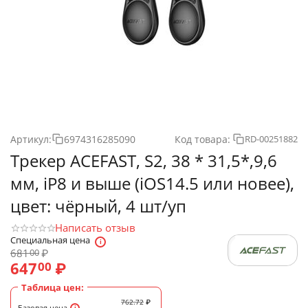
Артикул:
6974316285090
Код товара:
RD-00251882
Трекер ACEFAST, S2, 38 * 31,5*,9,6
мм, iP8 и выше (iOS14.5 или новее),
цвет: чёрный, 4 шт/уп
Написать отзыв
Специальная цена
681
₽
00
647
₽
00
Таблица цен:
762.72
₽
Базовая цена