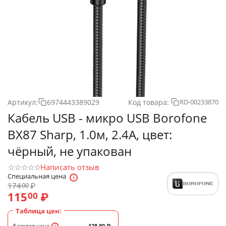
Артикул:
6974443389029
Код товара:
RD-00233870
Кабель USB - микро USB Borofone
BX87 Sharp, 1.0м, 2.4A, цвет:
чёрный, не упакован
Написать отзыв
Специальная цена
174
₽
00
115
₽
00
Таблица цен:
Базовая цена
128.80
₽