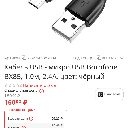
Артикул:
6974443387094
Код товара:
RD-00231162
Кабель USB - микро USB Borofone
BX85, 1.0м, 2.4A, цвет: чёрный
Написать отзыв
Специальная цена
189
₽
00
160
₽
00
Таблица цен:
Базовая цена
179.20
₽
189.00
₽
Бенефит