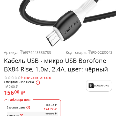
Артикул:
6974443386783
Код товара:
RD-00230543
Кабель USB - микро USB Borofone
BX84 Rise, 1.0м, 2.4A, цвет: чёрный
Написать отзыв
Специальная цена
162
₽
00
156
₽
00
Таблица цен:
181.44
₽
Базовая цена
174.72
₽
180.00
₽
Бенефит