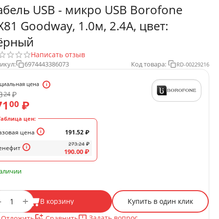
абель USB - микро USB Borofone
X81 Goodway, 1.0м, 2.4A, цвет:
ёрный
Написать отзыв
икул:
6974443386073
Код товара:
RD-00229216
циальная цена
3
₽
24
71
₽
00
Таблица цен:
азовая цена
191.52
₽
273.24
₽
енефит
190.00
₽
наличии
+
−
В корзину
Купить в один клик
Задать вопрос
Отложить
Сравнить