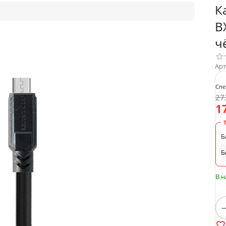
К
B
ч
Арт
Спе
27
1
Б
Б
В 