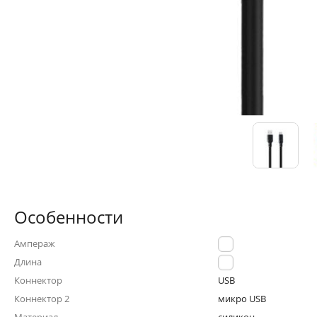
Особенности
Ампераж
2.4A
Длина
1.0м
Коннектор
USB
Коннектор 2
микро USB