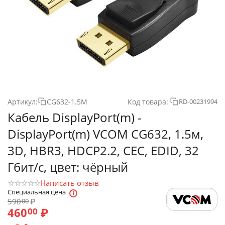
Артикул:
CG632-1.5M
Код товара:
RD-00231994
Кабель DisplayPort(m) -
DisplayPort(m) VCOM CG632, 1.5м,
3D, HBR3, HDCP2.2, CEC, EDID, 32
Гбит/с, цвет: чёрный
Написать отзыв
Специальная цена
590
₽
00
460
₽
00