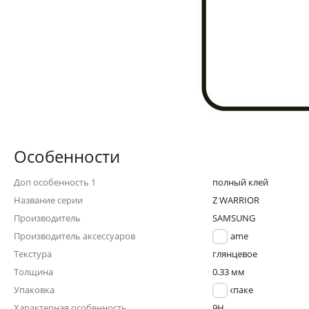
Особенности
Доп особенность 1
полный клей
Название серии
Z WARRIOR
Производитель
SAMSUNG
Производитель аксессуаров
Noname
Текстура
глянцевое
Толщина
0.33 мм
Упаковка
в техпаке
Характерная особенность
9H