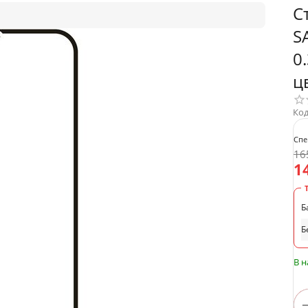
С
S
0
ц
Код
Спе
16
1
Б
Б
В 