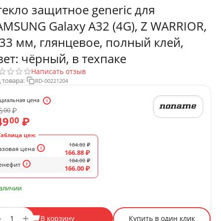
текло защитное generic для
AMSUNG Galaxy A32 (4G), Z WARRIOR,
.33 мм, глянцевое, полный клей,
вет: чёрный, в техпаке
Написать отзыв
 товара:
RD-00221204
циальная цена
5
₽
00
49
₽
00
Таблица цен:
184.80
₽
азовая цена
166.88
₽
184.00
₽
енефит
166.00
₽
наличии
+
−
В корзину
Купить в один клик