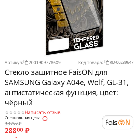
Артикул:
2001909778609
Код товара:
RD-00239647
Стекло защитное FaisON для
SAMSUNG Galaxy A04e, Wolf, GL-31,
антистатическая функция, цвет:
чёрный
Написать отзыв
Специальная цена
387
₽
00
288
₽
00