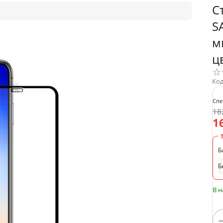
С
S
м
ц
Код
Спе
18
1
Б
Б
В 