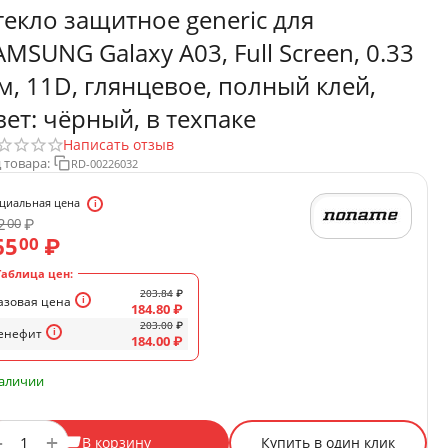
текло защитное generic для
AMSUNG Galaxy A03, Full Screen, 0.33
м, 11D, глянцевое, полный клей,
вет: чёрный, в техпаке
Написать отзыв
 товара:
RD-00226032
циальная цена
2
₽
00
65
₽
00
Таблица цен:
203.84
₽
азовая цена
184.80
₽
203.00
₽
енефит
184.00
₽
наличии
+
−
В корзину
Купить в один клик