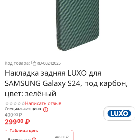
Код товара:
RD-00242025
Накладка задняя LUXO для
SAMSUNG Galaxy S24, под карбон,
цвет: зелёный
Написать отзыв
Специальная цена
400
₽
00
299
₽
00
Таблица цен:
448.00
₽
Базовая цена