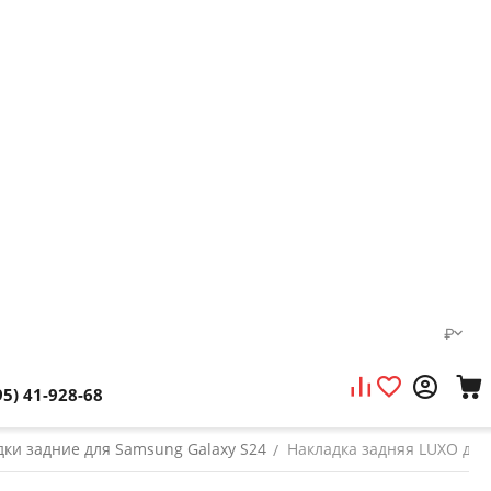
₽
95) 41-928-68
дки задние для Samsung Galaxy S24
Накладка задняя LUXO для
/