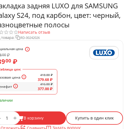
акладка задняя LUXO для SAMSUNG
alaxy S24, под карбон, цвет: черный,
азноцветные полосы
Написать отзыв
 товара:
RD-00242026
циальная цена
4
₽
00
39
₽
00
Таблица цен:
418.88
₽
азовая цена
379.68
₽
416.00
₽
енефит
377.00
₽
наличии
+
−
В корзину
Купить в один клик
Задать вопрос
Отложить
Сравнить