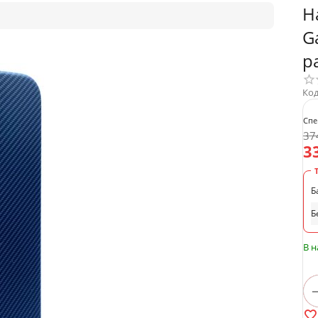
Н
G
р
Код
Спе
37
3
Б
Б
В 