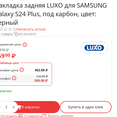
акладка задняя LUXO для SAMSUNG
alaxy S24 Plus, под карбон, цвет:
ерный
Написать отзыв
 товара:
RD-00242019
циальная цена
7
₽
00
59
₽
00
Таблица цен:
азовая цена
402.08
₽
630.00
₽
енефит
399.00
₽
наличии
+
−
В корзину
Купить в один клик
Задать вопрос
Отложить
Сравнить