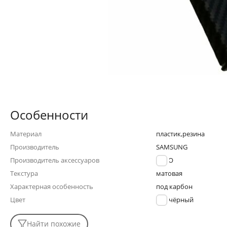
Особенности
Материал
пластик,резина
Производитель
SAMSUNG
Производитель аксессуаров
LUXO
Текстура
матовая
Характерная особенность
под карбон
Цвет
чёрный
Найти похожие