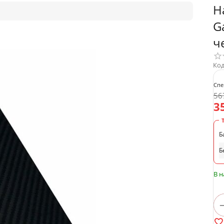
Н
G
ч
Код
Спе
56
3
Б
Б
В 