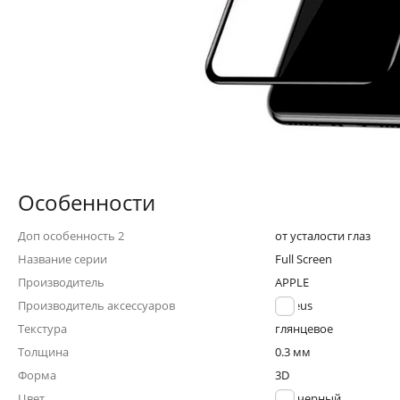
Особенности
Доп особенность 2
от усталости глаз
Название серии
Full Screen
Производитель
APPLE
Производитель аксессуаров
Baseus
Текстура
глянцевое
Толщина
0.3 мм
Форма
3D
Цвет
черный