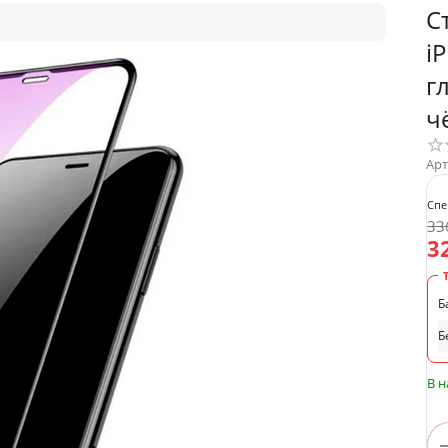
С
i
г
ч
Арт
Спе
33
3
Б
Б
В 