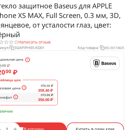
текло защитное Baseus для APPLE
Phone XS MAX, Full Screen, 0.3 мм, 3D,
лянцевое, от усталости глаз, цвет:
ёрный
Написать отзыв
икул:
SGAPIPH65-KD01
Код товара:
RD-00174825
циальная цена
6
₽
00
20
₽
00
Таблица цен:
376.32
₽
азовая цена
358.40
₽
373.00
₽
енефит
356.00
₽
наличии
+
−
В корзину
Купить в один клик