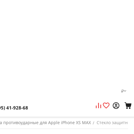
₽
95) 41-928-68
а противоударные для Apple iPhone XS MAX
Стекло защитное B
/