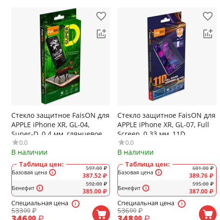
Стекло защитное FaisON для
Стекло защитное FaisON для
APPLE iPhone XR, GL-04,
APPLE iPhone XR, GL-07, Full
Super-D, 0.4 мм, глянцевое,
Screen, 0.33 мм, 11D,
0.0
0.0
цвет: чёрный
глянцевое, цвет: чёрный
В наличии
В наличии
Таблица цен:
Таблица цен:
597.00
₽
601.00
₽
Базовая цена
Базовая цена
387.52
₽
389.76
₽
592.00
₽
595.00
₽
Бенефит
Бенефит
385.00
₽
387.00
₽
Специальная цена
Специальная цена
533
₽
536
₽
00
00
346
₽
348
₽
00
00