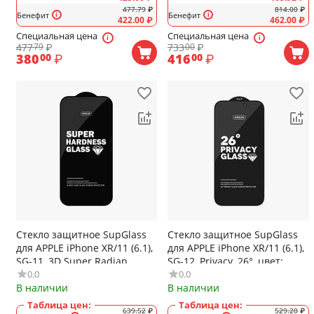
477.79
₽
814.00
₽
Бенефит
Бенефит
422.00
₽
462.00
₽
Специальная цена
Специальная цена
477
₽
733
₽
79
00
380
₽
416
₽
00
00
Стекло защитное SupGlass
Стекло защитное SupGlass
для APPLE iPhone XR/11 (6.1),
для APPLE iPhone XR/11 (6.1),
SG-11, 3D Super Radian,
SG-12, Privacy, 26°, цвет:
0.0
0.0
цвет: чёрный
чёрный
В наличии
В наличии
Таблица цен:
Таблица цен:
639.52
₽
529.20
₽