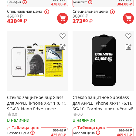
Бенефит
Бенефит
478.00
₽
304.00
₽
Специальная цена
Специальная цена
450
₽
300
₽
00
00
430
₽
273
₽
00
00
Стекло защитное SupGlass
Стекло защитное SupGlass
для APPLE iPhone XR/11 (6.1),
для APPLE iPhone XR/11 (6.1),
SG-08, Nano Edge, цвет:
SG-10, Corning, цвет: чёрный
0.0
0.0
чёрный
В наличии
В наличии
Таблица цен:
Таблица цен:
535.12
₽
820.96
₽
Базовая цена
Базовая цена
425.60
₽
465.92
₽