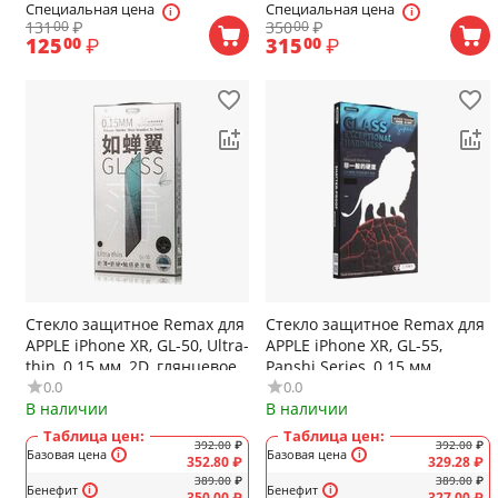
Специальная цена
Специальная цена
131
₽
350
₽
00
00
125
₽
315
₽
00
00
Стекло защитное Remax для
Стекло защитное Remax для
APPLE iPhone XR, GL-50, Ultra-
APPLE iPhone XR, GL-55,
thin, 0.15 мм, 2D, глянцевое,
Panshi Series, 0.15 мм,
0.0
0.0
весь экран, цвет: чёрный
глянцевое, цвет: черный
В наличии
В наличии
Таблица цен:
Таблица цен:
392.00
₽
392.00
₽
Базовая цена
Базовая цена
352.80
₽
329.28
₽
389.00
₽
389.00
₽
Бенефит
Бенефит
350.00
₽
327.00
₽