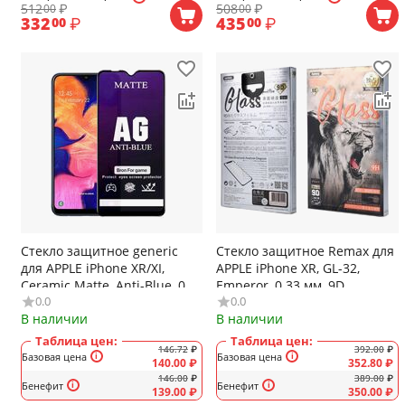
512
₽
508
₽
00
00
332
₽
435
₽
00
00
Стекло защитное generic
Стекло защитное Remax для
для APPLE iPhone XR/XI,
APPLE iPhone XR, GL-32,
Ceramic Matte, Anti-Blue, 0.4
Emperor, 0.33 мм, 9D,
0.0
0.0
мм, 2.5D, матовый, полный
глянцевое, цвет: чёрный
В наличии
В наличии
клей, цвет: чёрный
Таблица цен:
Таблица цен:
146.72
₽
392.00
₽
Базовая цена
Базовая цена
140.00
₽
352.80
₽
146.00
₽
389.00
₽
Бенефит
Бенефит
139.00
₽
350.00
₽