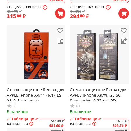
Специальная цена
Специальная цена
350
₽
350
₽
00
00
315
₽
294
₽
00
00
Стекло защитное Remax для
Стекло защитное Remax для
APPLE iPhone XR/11 (6.1), ES-
APPLE iPhone XR/XI, GL-56,
01, 0.4 мм, цвет:
Sino series, 0.33 мм, 9D,
0.0
0.0
прозрачный
прозрачное, матовое
В наличии
В наличии
Таблица цен:
Таблица цен:
504.00
₽
336.00
₽
Базовая цена
Базовая цена
481.60
₽
305.76
₽
500.00
₽
333.00
₽