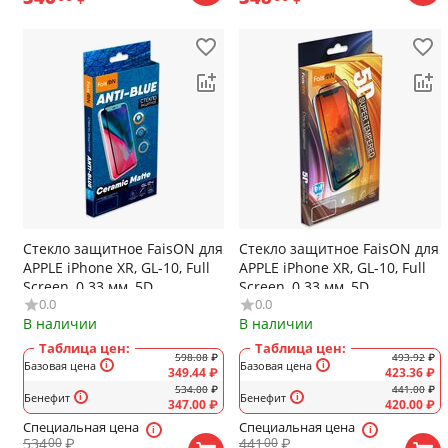
Стекло защитное FaisON для
Стекло защитное FaisON для
APPLE iPhone XR, GL-10, Full
APPLE iPhone XR, GL-10, Full
Screen, 0.33 мм, 5D,
Screen, 0.33 мм, 5D,
0.0
0.0
глянцевое, полный клей,
глянцевое, цвет: белый
В наличии
В наличии
цвет: чёрный
Таблица цен:
Таблица цен:
598.08
₽
493.92
₽
Базовая цена
Базовая цена
349.44
₽
423.36
₽
534.00
₽
441.00
₽
Бенефит
Бенефит
347.00
₽
420.00
₽
Специальная цена
Специальная цена
534
₽
441
₽
00
00