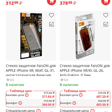
312
₽
378
₽
00
00
Стекло защитное FaisON для
Стекло защитное FaisON для
APPLE iPhone XR, Wolf, GL-31,
APPLE iPhone XR/XI, GL-26,
антистатическая функция,
Anti-haking, 0,3мм,
0.0
0.0
пылестойкое, цвет: чёрный
глянцевое, цвет: чёрный
В наличии
В наличии
Таблица цен:
Таблица цен:
573.44
₽
569.00
₽
Базовая цена
Базовая цена
371.84
₽
487.20
₽
512.00
₽
564.00
₽
Бенефит
Бенефит
369.00
₽
483.00
₽
Специальная цена
Специальная цена