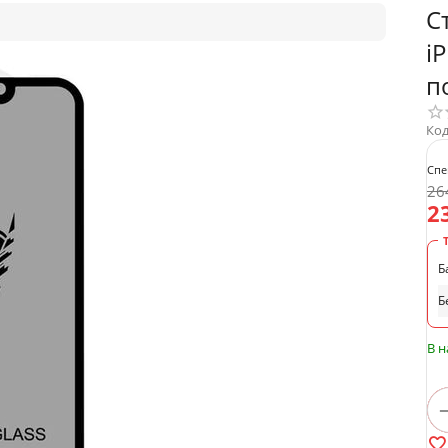
С
i
п
Код
Спе
26
2
Б
Б
В 