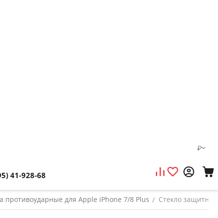
₽
95) 41-928-68
а противоударные для Apple iPhone 7/8 Plus
Стекло защитное F
/