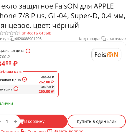
текло защитное FaisON для APPLE
Phone 7/8 Plus, GL-04, Super-D, 0.4 мм,
лянцевое, цвет: чёрный
Написать отзыв
икул:
4620088901295
Код товара:
RD-00196653
циальная цена
7
₽
00
34
₽
00
Таблица цен:
489.44
₽
азовая цена
262.08
₽
486.00
₽
енефит
260.00
₽
наличии
+
−
В корзину
Купить в один клик
Задать вопрос
Отложить
Сравнить