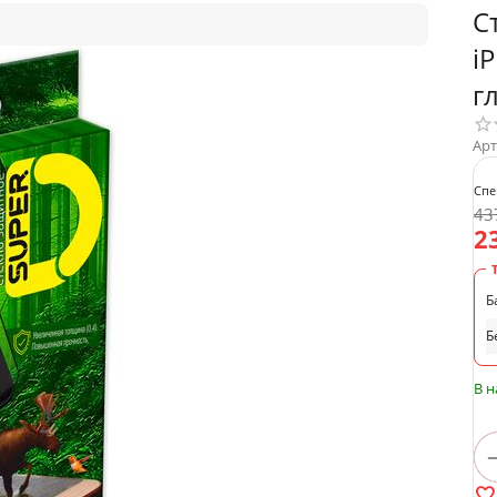
С
i
г
Арт
Спе
43
2
Б
Б
В 