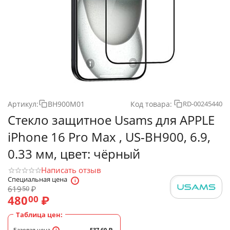
Артикул:
BH900M01
Код товара:
RD-00245440
Стекло защитное Usams для APPLE
iPhone 16 Pro Max , US-BH900, 6.9,
0.33 мм, цвет: чёрный
Написать отзыв
Специальная цена
619
₽
50
480
₽
00
Таблица цен:
Базовая цена
537.60
₽