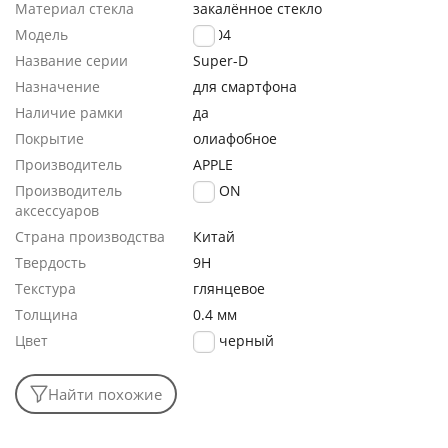
Материал стекла
закалённое стекло
Модель
GL-04
Название серии
Super-D
Назначение
для смартфона
Наличие рамки
да
Покрытие
олиафобное
Производитель
APPLE
Производитель
FaisON
аксессуаров
Страна производства
Китай
Твердость
9H
Текстура
глянцевое
Толщина
0.4 мм
Цвет
черный
Найти похожие