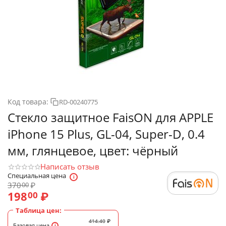
Код товара:
RD-00240775
Стекло защитное FaisON для APPLE
iPhone 15 Plus, GL-04, Super-D, 0.4
мм, глянцевое, цвет: чёрный
Написать отзыв
Специальная цена
370
₽
00
198
₽
00
Таблица цен:
414.40
₽
Базовая цена