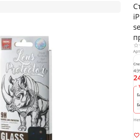
С
i
s
п
Арт
Спе
43
2
Б
Б
Нет