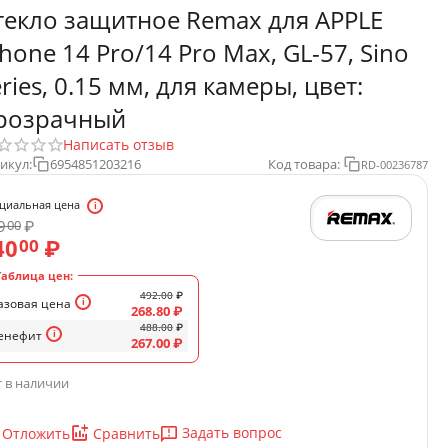
текло защитное Remax для APPLE
Phone 14 Pro/14 Pro Max, GL-57, Sino
eries, 0.15 мм, для камеры, цвет:
розрачный
Написать отзыв
икул:
6954851203216
Код товара:
RD-00236787
циальная цена
9
₽
00
40
₽
00
Таблица цен:
492.00
₽
азовая цена
268.80
₽
488.00
₽
енефит
267.00
₽
 в наличии
Задать вопрос
Отложить
Сравнить