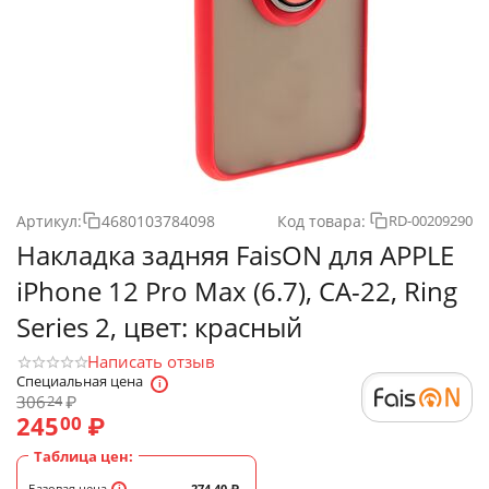
Артикул:
4680103784098
Код товара:
RD-00209290
Накладка задняя FaisON для APPLE
iPhone 12 Pro Max (6.7), CA-22, Ring
Series 2, цвет: красный
Написать отзыв
Специальная цена
306
₽
24
245
₽
00
Таблица цен:
Базовая цена
274.40
₽