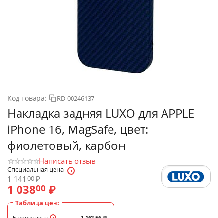
Код товара:
RD-00246137
Накладка задняя LUXO для APPLE
iPhone 16, MagSafe, цвет:
фиолетовый, карбон
Написать отзыв
Специальная цена
1 141
₽
00
1 038
₽
00
Таблица цен:
Базовая цена
1 162.56
₽