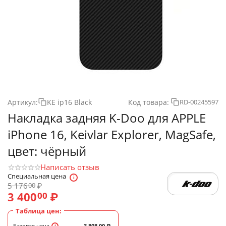
Артикул:
KE ip16 Black
Код товара:
RD-00245597
Накладка задняя K-Doo для APPLE
iPhone 16, Keivlar Explorer, MagSafe,
цвет: чёрный
Написать отзыв
Специальная цена
5 176
₽
00
3 400
₽
00
Таблица цен:
Базовая цена
3 808.00
₽