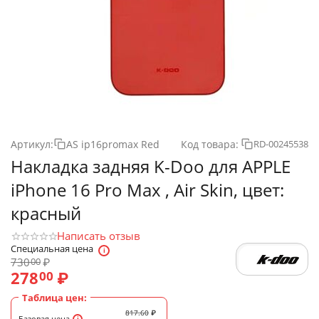
Артикул:
AS ip16promax Red
Код товара:
RD-00245538
Накладка задняя K-Doo для APPLE
iPhone 16 Pro Max , Air Skin, цвет:
красный
Написать отзыв
Специальная цена
730
₽
00
278
₽
00
Таблица цен:
817.60
₽
Базовая цена