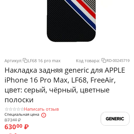
Артикул:
LF68 16 pro max
Код товара:
RD-00245719
Накладка задняя generic для APPLE
iPhone 16 Pro Max, LF68, FreeAir,
цвет: серый, чёрный, цветные
полоски
Написать отзыв
Специальная цена
873
₽
60
630
₽
00