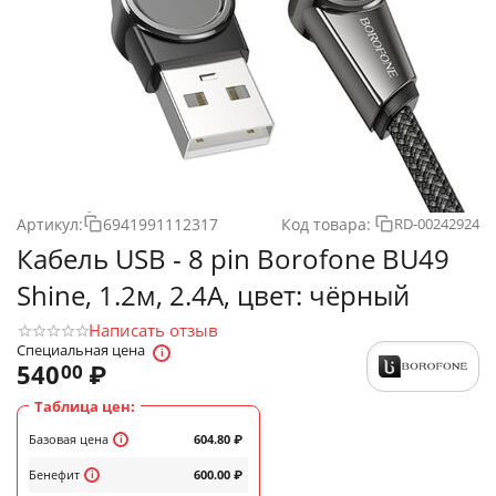
Артикул:
6941991112317
Код товара:
RD-00242924
Кабель USB - 8 pin Borofone BU49
Shine, 1.2м, 2.4A, цвет: чёрный
Написать отзыв
Специальная цена
540
₽
00
Таблица цен:
Базовая цена
604.80
₽
Бенефит
600.00
₽