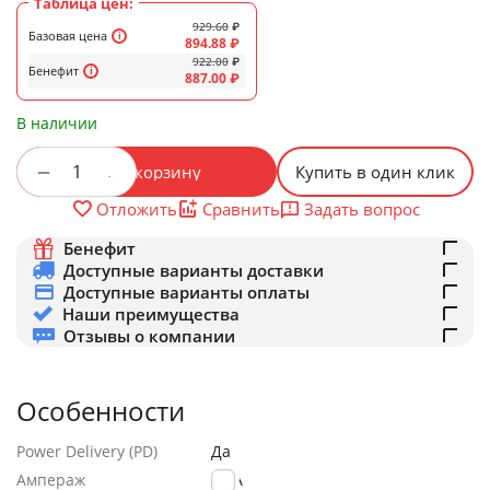
Таблица цен:
929.60
₽
Базовая цена
894.88
₽
922.00
₽
Бенефит
887.00
₽
В наличии
+
−
В корзину
Купить в один клик
Задать вопрос
Отложить
Сравнить
Бенефит
Доступные варианты доставки
Доступные варианты оплаты
Наши преимущества
Отзывы о компании
Особенности
Power Delivery (PD)
Да
Ампераж
2.4A