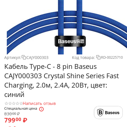
Артикул:
CAJY000303
Код товара:
RD-00225710
Кабель Type-C - 8 pin Baseus
CAJY000303 Crystal Shine Series Fast
Charging, 2.0м, 2.4A, 20Вт, цвет:
синий
Написать отзыв
Специальная цена
830
₽
00
799
₽
00