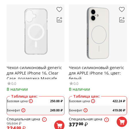
Чехол силиконовый generic
Чехол силиконовый generic
для APPLE iPhone 16, Clear
для APPLE iPhone 16, цвет:
Case, поддержка Magsafe,
белый
0.0
0.0
цвет: прозрачный
В наличии
В наличии
Таблица цен:
Таблица цен:
Базовая цена
250.88
₽
Базовая цена
422.24
₽
Бенефит
249.00
₽
Бенефит
419.00
₽
Специальная цена
Специальная цена
953
₽
377
₽
04
00
224
₽
00