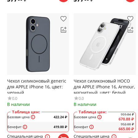
Чехол силиконовый generic
Чехол силиконовый HOCO
для APPLE iPhone 16, цвет:
для APPLE iPhone 16, Armour,
черный
магнитный, цвет: белый
0.0
0.0
В наличии
В наличии
Таблица цен:
Таблица цен:
959.84
₽
Базовая цена
422.24
₽
Базовая цена
670.88
₽
952.00
₽
Бенефит
419.00
₽
Бенефит
665.00
₽
Специальная цена
Специальная цена