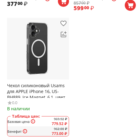
857
₽
377
₽
00
00
599
₽
00
Чехол силиконовый Usams
для APPLE iPhone 16, US-
BH889, Ice Magnet, 6,1, цвет:
0.0
прозрачный
В наличии
Таблица цен:
969.92
₽
Базовая цена
779.52
₽
962.00
₽
Бенефит
773.00
₽