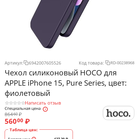
Артикул:
6942007605526
Код товара:
RD-00238968
Чехол силиконовый HOCO для
APPLE iPhone 15, Pure Series, цвет:
фиолетовый
Написать отзыв
Специальная цена
864
₽
60
560
₽
00
Таблица цен:
Базовая цена
627.20
₽