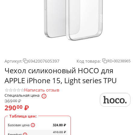
Артикул:
6942007605397
Код товара:
RD-00238965
Чехол силиконовый HOCO для
APPLE iPhone 15, Light series TPU
Написать отзыв
Специальная цена
369
₽
00
290
₽
00
Таблица цен:
Базовая цена
324.80
₽
410.00
₽
Бенефит